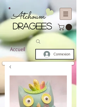
Atchoum
DRAGEES
Accueil
Connexion