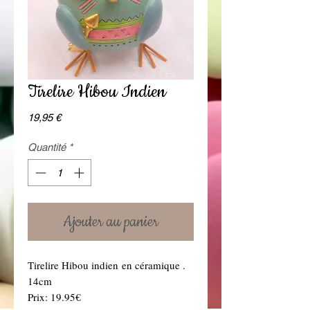
Tirelire Hibou Indien
Prix
19,95 €
Quantité
*
Ajouter au panier
Tirelire Hibou indien en céramique .
14cm
Prix: 19.95€