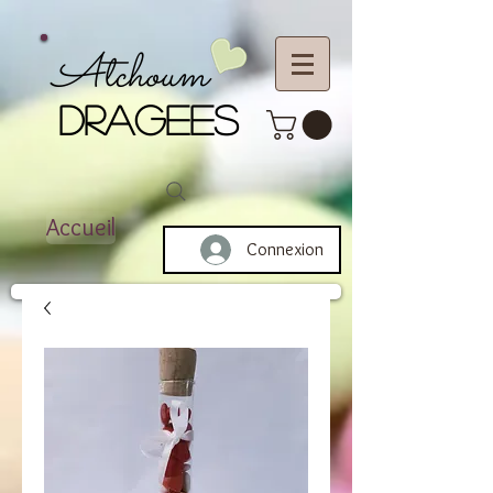
Atchoum
DRAGEES
Accueil
Connexion