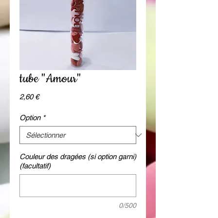
tube "Amour"
Prix
2,60 €
Option
*
Couleur des dragées (si option garni)
(facultatif)
0/500