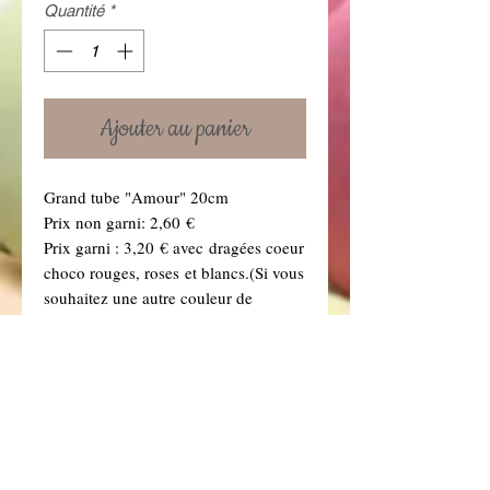
Quantité
*
Ajouter au panier
Grand tube "Amour" 20cm
Prix non garni: 2,60 €
Prix garni : 3,20 € avec dragées coeur
choco rouges, roses et blancs.(Si vous
souhaitez une autre couleur de
dragées, précisez-le dans la boîte à
message ci dessous. Vous retrouverez
toutes nos couleurs de dragées dans la
rubrique "Dragées" .)
Pour les envois postaux, les dragées
sont protégées à part, et à mettre vous
même dans le contenant.